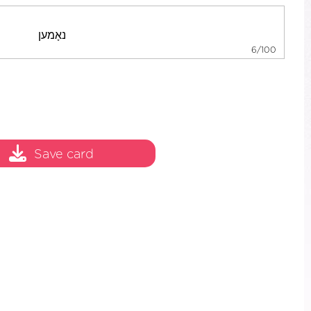
6/100
Save card