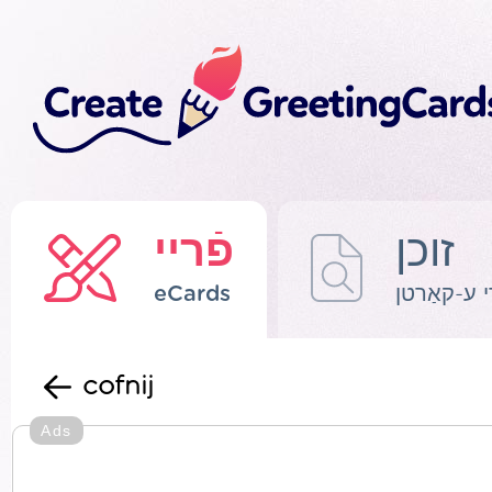
זוכן
פֿריי
 ע-קאַרטן
eCards
cofnij
Ads