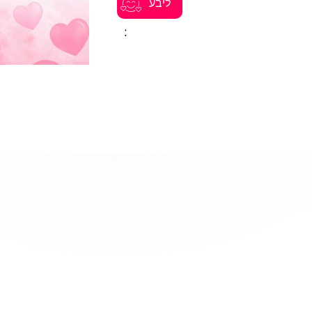
ליבע
: