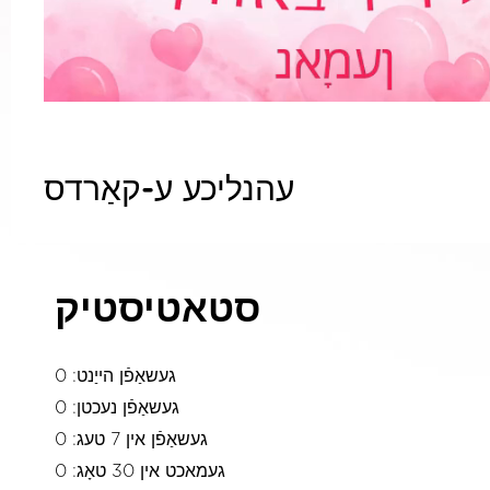
עהנליכע ע-קאַרדס
סטאטיסטיק
געשאַפֿן הייַנט: 0
געשאַפֿן נעכטן: 0
געשאַפֿן אין 7 טעג: 0
געמאכט אין 30 טאָג: 0