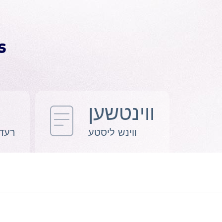
ווינטשען
ווינש ליסטע
רעדי